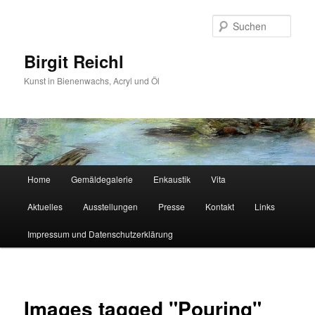
Zum
primären
Such
Inhalt
springen
Birgit Reichl
Kunst in Bienenwachs, Acryl und Öl
Hauptmenü
Home
Gemäldegalerie
Enkaustik
Vita
Aktuelles
Ausstellungen
Presse
Kontakt
Links
Impressum und Datenschutzerklärung
Images tagged "Pouring"