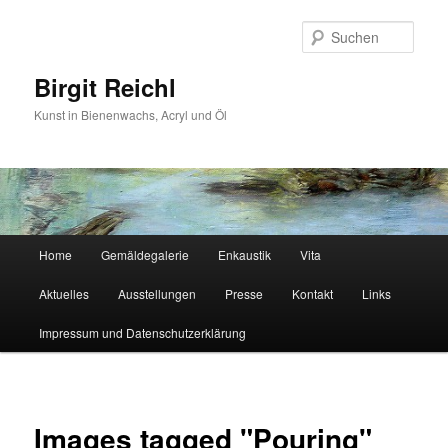
Zum
primären
Such
Inhalt
springen
Birgit Reichl
Kunst in Bienenwachs, Acryl und Öl
Hauptmenü
Home
Gemäldegalerie
Enkaustik
Vita
Aktuelles
Ausstellungen
Presse
Kontakt
Links
Impressum und Datenschutzerklärung
Images tagged "Pouring"