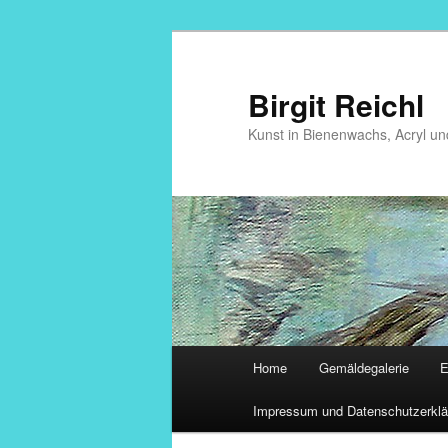
Zum
primären
Inhalt
Birgit Reichl
springen
Kunst in Bienenwachs, Acryl un
Hauptmenü
Home
Gemäldegalerie
E
Impressum und Datenschutzerklä