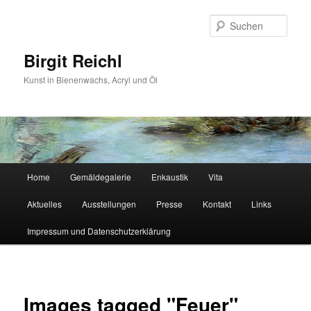
Zum
primären
Such
Inhalt
springen
Birgit Reichl
Kunst in Bienenwachs, Acryl und Öl
Hauptmenü
Home
Gemäldegalerie
Enkaustik
Vita
Aktuelles
Ausstellungen
Presse
Kontakt
Links
Impressum und Datenschutzerklärung
Images tagged "Feuer"