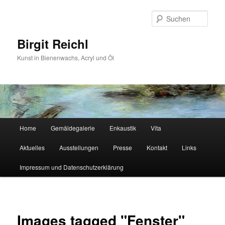
Zum
primären
Such
Inhalt
springen
Birgit Reichl
Kunst in Bienenwachs, Acryl und Öl
Hauptmenü
Home
Gemäldegalerie
Enkaustik
Vita
Aktuelles
Ausstellungen
Presse
Kontakt
Links
Impressum und Datenschutzerklärung
Images tagged "Fenster"