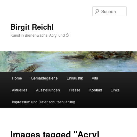
Zum
primären
Such
Inhalt
springen
Birgit Reichl
Kunst in Bienenwachs, Acryl und Öl
Hauptmenü
Home
Gemäldegalerie
Enkaustik
Vita
Aktuelles
Ausstellungen
Presse
Kontakt
Links
Impressum und Datenschutzerklärung
Images tagged "Acryl